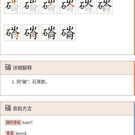
磮
详细解释
1. 同“碖”：石落貌。
磮
音韵方言
luən˧˥
国际音标
leon4
粤语