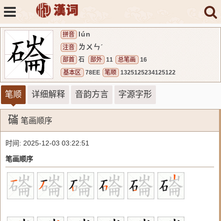
lún
拼音
ㄌㄨㄣˊ
注音
部首
石
部外
11
总笔画
16
基本区
78EE
笔顺
1325125234125122
笔顺
详细解释
音韵方言
字源字形
磮
笔画顺序
时间: 2025-12-03 03:22:51
笔画顺序