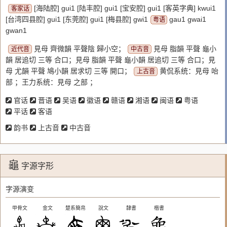
[海陆腔] gui1 [陆丰腔] gui1 [宝安腔] gui1 [客英字典] kwui1
客家话
[台湾四县腔] gui1 [东莞腔] gui1 [梅县腔] gwi1
gau1 gwai1
粤语
gwan1
見母 齊微韻 平聲陰 歸小空；
見母 脂韻 平聲 龜小
近代音
中古音
韻 居追切 三等 合口；見母 脂韻 平聲 龜小韻 居追切 三等 合口；見
母 尤韻 平聲 鳩小韻 居求切 三等 開口；
黄侃系统：見母 咍
上古音
部 ；王力系统：見母 之部 ；
官话
晋语
吴语
徽语
赣语
湘语
闽语
粤语
平话
客语
韵书
上古音
中古音
龜
字源字形
字源演变
甲骨文
金文
楚系簡帛
說文
隸書
楷書