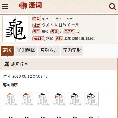
guī
jūn
qiū
拼音
ㄍㄨㄟ
ㄐㄩㄣ
ㄑㄧㄡ
注音
部首
难检
部外
0
总笔画
17
基本区
9F9C
笔顺
32511255115115341
笔顺
详细解释
音韵方言
字源字形
龜
笔画顺序
时间: 2026-05-12 07:09:43
笔画顺序