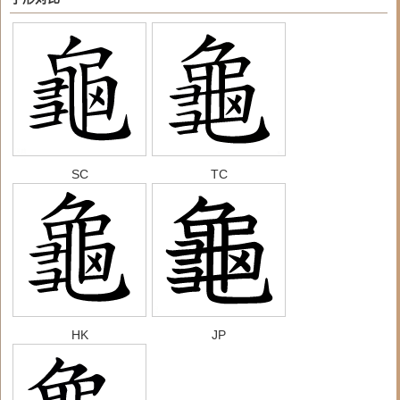
SC
TC
HK
JP