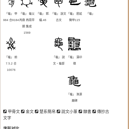
「龜」
甲
「龜」
龜父
「龜」
郭.
「龜」
說文
「龜」
居延
「龜」
984
合9184
丙鼎
西周早
緇.46
古文
簡甲115
期
集成
1569
「龜」
前
「龜」
說
「龜」
漢印
7.5.2
合
文‧龜部
徵
10076
「龜」
淮源
廟碑
甲骨文
金文
楚系簡帛
說文小篆
隸書
傳抄古
文字
字形对比