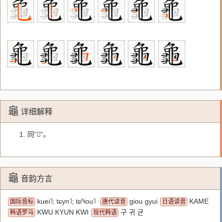
龜
详细解释
1. 同“󰍍”。
龜
音韵方言
kuei˥; tɕyn˥; tɕʰiou˥
giou gyui
KAME
国际音标
唐代读音
日语读音
KWU KYUN KWI
구 귀 균
韩语罗马
现代韩语