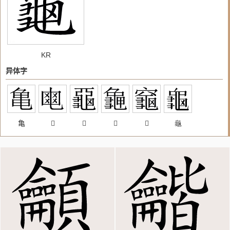
KR
异体字
亀
𤕣
𪚦
𪚧
𪚨
龜