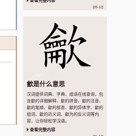
查看完整内容
[05-12]
龡是什么意思
汉词提供词典、字典、成语在线查询，包
含龡的详细解释、龡的拼音、龡的注音、
龡的笔顺、龡的部首、龡的异体字、龡的
组词、龡的近义词、龡为的反义词等内
容，让你轻松学汉语。
查看完整内容