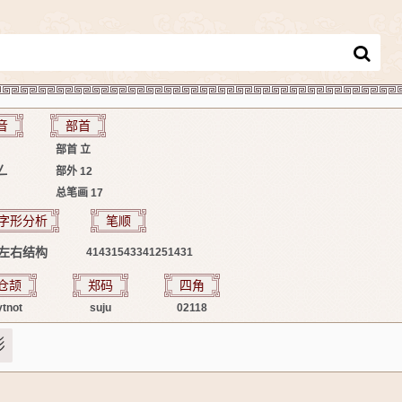
音
部首
部首
立
ㄥ
部外
12
总笔画
17
字形分析
笔顺
左右结构
41431543341251431
仓颉
郑码
四角
ytnot
suju
02118
形