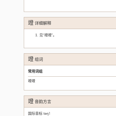
竳
详细解释
1. 见“竳竳”。
竳
组词
常用词组
竳竳
竳
音韵方言
国际音标
təŋ˥