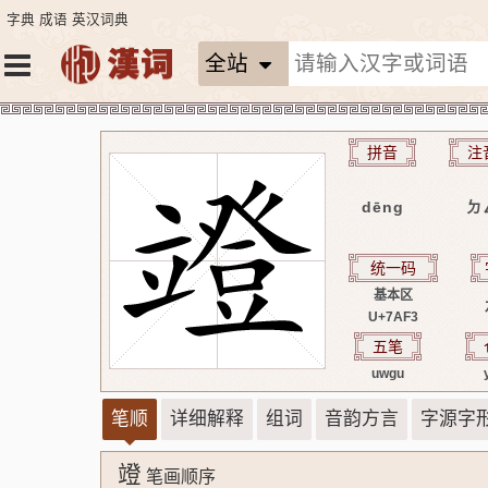
字典
成语
英汉词典
全站
拼音
注
dēng
ㄉ
统一码
基本区
U+7AF3
五笔
uwgu
笔顺
详细解释
组词
音韵方言
字源字
竳
笔画顺序