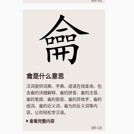
[05-12]
龠是什么意思
汉词提供词典、字典、成语在线查询，包
含龠的详细解释、龠的拼音、龠的注音、
龠的笔顺、龠的部首、龠的异体字、龠的
组词、龠的近义词、龠为的反义词等内
容，让你轻松学汉语。
查看完整内容
[05-12]