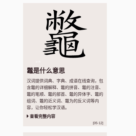
龞是什么意思
汉词提供词典、字典、成语在线查询，包
含龞的详细解释、龞的拼音、龞的注音、
龞的笔顺、龞的部首、龞的异体字、龞的
组词、龞的近义词、龞为的反义词等内
容，让你轻松学汉语。
查看完整内容
[05-12]