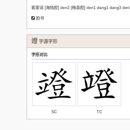
客家话
[海陆腔] den2 [梅县腔] den1 dang1 dang3 de
韵书
竳
字源字形
字形对比
SC
TC