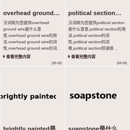
overhead ground
political section是
wire是什么意思
什么意思
汉词网为您提供overhead
汉词网为您提供political section
ground wire是什么意
是什么意思,political section的用
思,overhead ground wire的用
法,political section的词
法,overhead ground wire的词
性,political section的词
性,overhead ground wire的词
根,political section短语搭
根,overhead ground wire短语搭
配,political section真题例句等功
查看完整内容
查看完整内容
配,overhead ground wire真题例
能，学习单词超轻松。
[08-09]
[08-09]
句等功能，学习单词超轻松。
brightly painted是什
soapstone是什么意