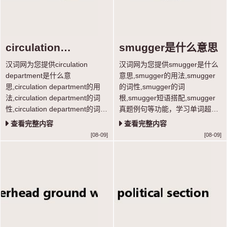
circulation
smugger是什么意思
department是什么意
汉词网为您提供circulation
汉词网为您提供smugger是什么
思
department是什么意
意思,smugger的用法,smugger
思,circulation department的用
的词性,smugger的词
法,circulation department的词
根,smugger短语搭配,smugger
性,circulation department的词
真题例句等功能，学习单词超轻
根,circulation department短语搭
松。
查看完整内容
查看完整内容
配,circulation department真题例
[08-09]
[08-09]
句等功能，学习单词超轻松。