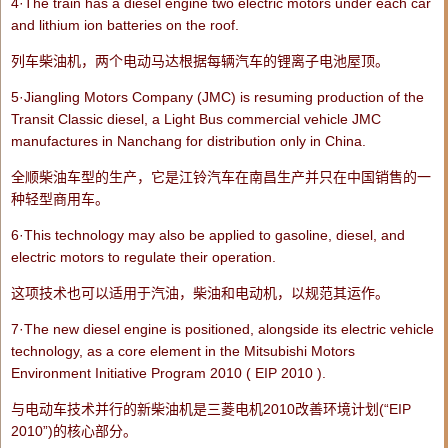
4·The train has a
diesel
engine two electric
motors
under each car
and lithium ion batteries on the roof.
列车柴油机，两个电动马达根据每辆汽车的锂离子电池屋顶。
5·Jiangling
Motors
Company (JMC) is resuming production of the
Transit Classic
diesel
, a Light Bus commercial vehicle JMC
manufactures in Nanchang for distribution only in China.
全顺柴油车型的生产，它是江铃汽车在南昌生产并只在中国销售的一
种轻型商用车。
6·This technology may also be applied to gasoline,
diesel
, and
electric
motors
to regulate their operation.
这项技术也可以适用于汽油，柴油和电动机，以规范其运作。
7·The new
diesel
engine is positioned, alongside its electric vehicle
technology, as a core element in the Mitsubishi
Motors
Environment Initiative Program 2010 ( EIP 2010 ).
与电动车技术并行的新柴油机是三菱电机2010改善环境计划(“EIP
2010”)的核心部分。