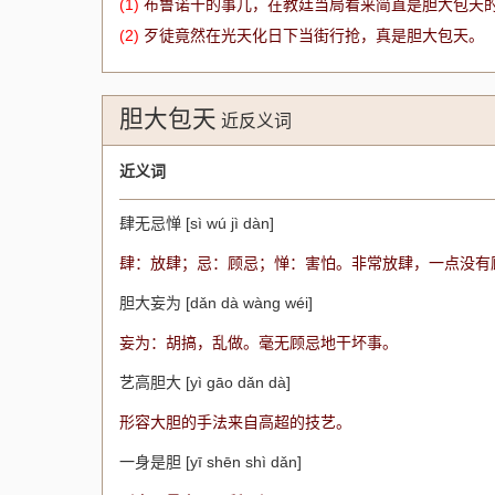
(1)
布鲁诺干的事儿，在教廷当局看来简直是胆大包天
(2)
歹徒竟然在光天化日下当街行抢，真是胆大包天。
胆大包天
近反义词
近义词
肆无忌惮 [sì wú jì dàn]
肆：放肆；忌：顾忌；惮：害怕。非常放肆，一点没有
胆大妄为 [dǎn dà wàng wéi]
妄为：胡搞，乱做。毫无顾忌地干坏事。
艺高胆大 [yì gāo dǎn dà]
形容大胆的手法来自高超的技艺。
一身是胆 [yī shēn shì dǎn]