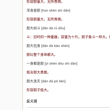
形容胆量大，无所畏惧。
浑身是胆 [hún shēn shì dǎn]
形容胆量大，无所畏惧。
胆大如斗 [dǎn dà rú dǒu]
斗：旧时的一种量器，容量为十升。胆子象斗一样大。
胆大包身 [dǎn dà bāo shēn]
胆比整个身体都大。
一身都是胆 [yī shēn dōu shì dǎn]
极言胆大勇敢。
胆大泼天 [dǎn dà pō tiān]
形容胆子极大。
反义词