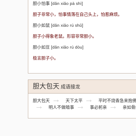
胆小怕事 [dǎn xiǎo pà shì]
胆子非常小，怕事情落在自己头上，怕惹麻烦。
胆小如鼠 [dǎn xiǎo rú shǔ]
胆子小得象老鼠。形容非常胆小。
胆小如豆 [dǎn xiǎo rú dòu]
极言胆子小。
胆大包天
成语接龙
胆大包天
天下太平
平时不烧香急来抱
明人不做暗事
事必躬亲
亲如骨