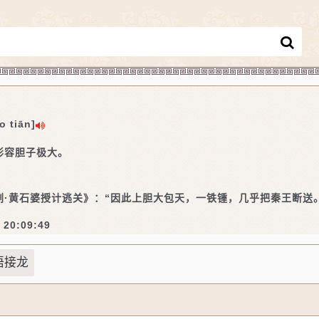
o tiān]
形容胆子极大。
剧·黄石婆授计逃关》：“因此上胆大包天，一铁锺，几乎把秦王断送
 20:09:49
语接龙