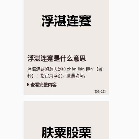
浮湛连蹇是什么意思
浮湛连蹇的意思是fú zhàn lián jiǎn 【解
释】：指宦海浮沉，遭遇坎坷。
查看完整内容
[06-21]