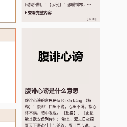
屈指归期。” 【示例】：恶暖憎寒，～病
几般。 ◎明·全道人《懒画眉》
查看完整内容
[06-30]
腹诽心谤是什么意思
腹诽心谤的意思是fù fěi xīn bàng 【解
释】：腹诽：口里不说，心里不满。指心
怀不满，暗中发泄。 【出自】：《史记·
魏其武安侯列传》：“魏其、灌夫日夜招
聚天下豪杰壮士与论议，腹非而心谤。”