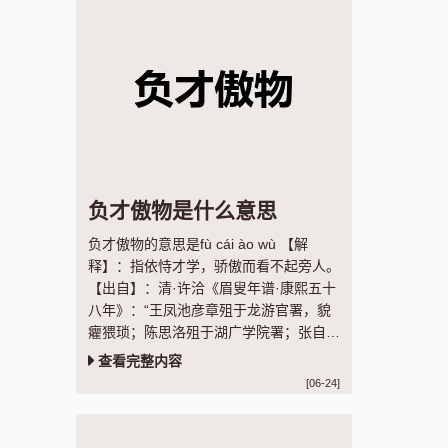
负才傲物是什么意思
负才傲物的意思是fù cái ào wù 【解
释】：指依恃才学，骄傲而看不起旁人。
【出自】：清·许洽《眉叟年谱·康熙五十
八年》：“王凤池彦章殂于龙游官署，貌
癯猥琐；陈思洛殂于湖广学院署；张自服
于徽州馆，皆负才傲物者也。”
查看完整内容
[06-24]