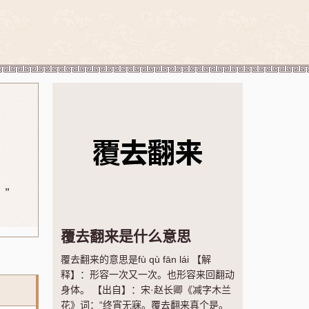
。”
覆去翻来是什么意思
覆去翻来的意思是fù qù fān lái 【解
释】：形容一次又一次。也形容来回翻动
身体。 【出自】：宋·赵长卿《减字木兰
花》词：“终宵无寐。覆去翻来真个是。