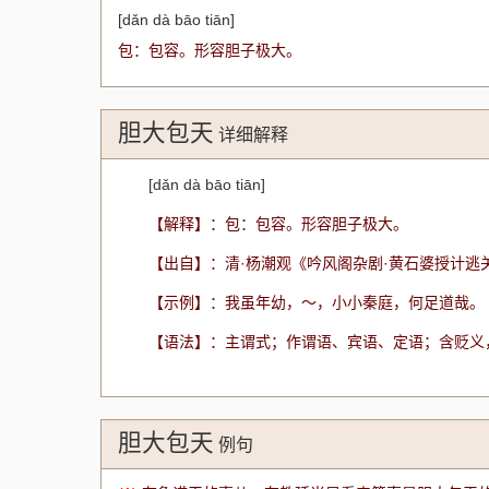
[dǎn dà bāo tiān]
包：包容。形容胆子极大。
胆大包天
详细解释
[dǎn dà bāo tiān]
【解释】：包：包容。形容胆子极大。
【出自】：清·杨潮观《吟风阁杂剧·黄石婆授计逃
【示例】：我虽年幼，～，小小秦庭，何足道哉。
【语法】：主谓式；作谓语、宾语、定语；含贬义
胆大包天
例句