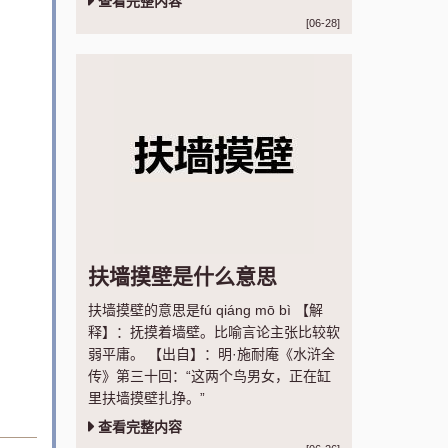
查看完整内容
[06-28]
扶墙摸壁是什么意思
扶墙摸壁的意思是fú qiáng mō bì 【解
释】：抚摸着墙壁。比喻言论主张比较软
弱平庸。 【出自】：明·施耐庵《水浒全
传》第三十回：“这两个鸟男女，正在缸
里扶墙摸壁扎挣。”
查看完整内容