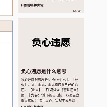
【语法】：联合式；作谓语；指心怀不
查看完整内容
满，暗中发泄
[06-29]
负心违愿是什么意思
负心违愿的意思是fù xīn wéi yuàn 【解
释】：负：辜负。辜负和违背自己的心
愿。 【出自】：明·冯梦龙《警世通言》
第二十九卷：“浩不能忘旧情，乃遣惠寂
密告莺曰：‘浩非负心，实被季父所逼，
复与孙氏结亲，负心违愿，痛彻心髓。”