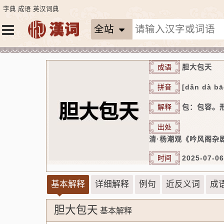
字典
成语
英汉词典
全站
成语
胆大包天
拼音
[dǎn dà bā
解释
包：包容。
出处
清·杨潮观《吟风阁杂
时间
2025-07-06
基本解释
详细解释
例句
近反义词
成
胆大包天
基本解释