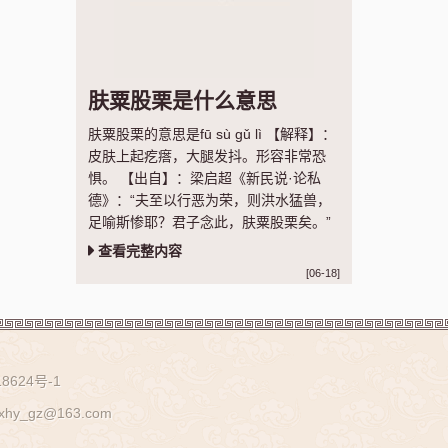
肤粟股栗是什么意思
肤粟股栗的意思是fū sù gǔ lì 【解释】：
皮肤上起疙瘩，大腿发抖。形容非常恐
惧。 【出自】：梁启超《新民说·论私
德》：“夫至以行恶为荣，则洪水猛兽，
足喻斯惨耶？君子念此，肤粟股栗矣。”
查看完整内容
[06-18]
8624号-1
z@163.com