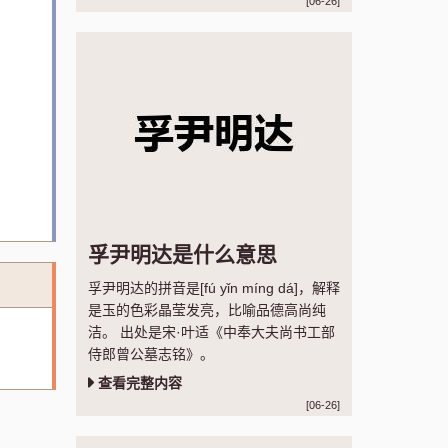
[06-26]
孚尹明达是什么意思
孚尹明达的拼音是[fú yǐn míng dá]，解释
是玉的色彩晶莹发亮，比喻品德高尚纯
洁。 出处是宋·叶适《中奉大夫尚书工部
侍郎曾公墓志铭》。
查看完整内容
[06-26]