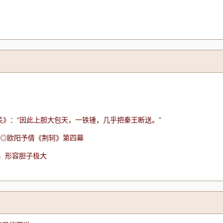
关》：“因此上胆大包天，一铁锺，几乎把秦王断送。”
 ◎欧阳予倩《荆轲》第四幕
，形容胆子极大