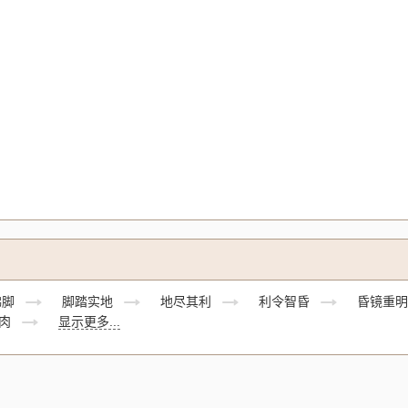
佛脚
脚踏实地
地尽其利
利令智昏
昏镜重明
肉
显示更多...