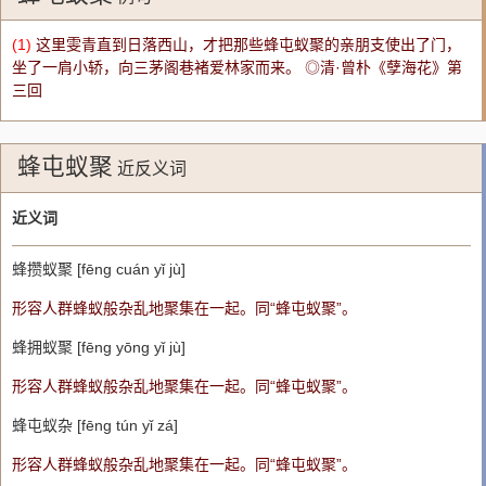
(1)
这里雯青直到日落西山，才把那些蜂屯蚁聚的亲朋支使出了门，
坐了一肩小轿，向三茅阁巷褚爱林家而来。 ◎清·曾朴《孽海花》第
三回
蜂屯蚁聚
近反义词
近义词
蜂攒蚁聚 [fēng cuán yǐ jù]
形容人群蜂蚁般杂乱地聚集在一起。同“蜂屯蚁聚”。
蜂拥蚁聚 [fēng yōng yǐ jù]
形容人群蜂蚁般杂乱地聚集在一起。同“蜂屯蚁聚”。
蜂屯蚁杂 [fēng tún yǐ zá]
形容人群蜂蚁般杂乱地聚集在一起。同“蜂屯蚁聚”。