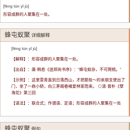
[fēng tún yǐ jù]
形容成群的人聚集在一处。
蜂屯蚁聚
详细解释
[fēng tún yǐ jù]
【解释】：形容成群的人聚集在一处。
【出自】：唐·韩愈《送郑尚书序》：“蜂屯蚁杂，不可爬梳。”
【示例】：这里雯青直到日落西山，才把那些～的亲朋支使出了
门，坐了一肩小轿，向三茅阁巷褚爱林家而来。 ◎清·曾朴《孽
海花》第三回
【语法】：联合式；作谓语、定语；形容成群的人聚集在一处
蜂屯蚁聚
例句