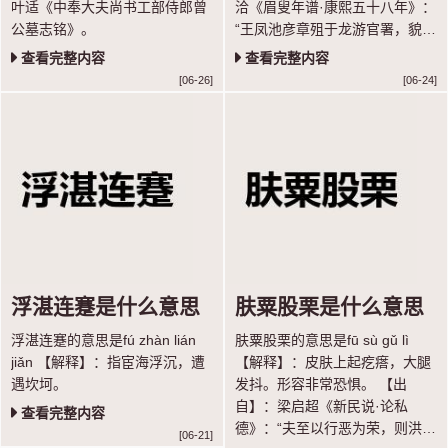
叶适《中奉大夫尚书工部侍郎曾
洽《眉叟年谱·康熙五十八年》：
公墓志铭》。
“王凤池彦章殂于龙游官署，貌癯
猥琐；陈思洛殂于湖广学院署；
查看完整内容
查看完整内容
张自服于徽州馆，皆负才傲物者
[06-26]
[06-24]
也。”
浮湛连蹇是什么意思
肤粟股栗是什么意思
浮湛连蹇的意思是fú zhàn lián
肤粟股栗的意思是fū sù gǔ lì
jiǎn 【解释】：指宦海浮沉，遭
【解释】：皮肤上起疙瘩，大腿
遇坎坷。
发抖。形容非常恐惧。 【出
自】：梁启超《新民说·论私
查看完整内容
德》：“夫至以行恶为荣，则洪水
[06-21]