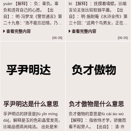
yuàn 【解释】：负：辜负。辜
bì 【解释】：抚摸着墙壁。比喻
负和违背自己的心愿。 【出
言论主张比较软弱平庸。 【出
自】：明·冯梦龙《警世通言》第
自】：明·施耐庵《水浒全传》第
二十九卷：“浩不能忘旧情，乃遣
三十回：“这两个鸟男女，正在缸
惠寂密告莺曰：‘浩非负心，实被
里扶墙摸壁扎挣。”
查看完整内容
查看完整内容
季父所逼，复与孙氏结亲，负心
[06-28]
[06-26]
违愿，痛彻心髓。”
孚尹明达是什么意思
负才傲物是什么意思
孚尹明达的拼音是[fú yǐn míng
负才傲物的意思是fù cái ào wù
dá]，解释是玉的色彩晶莹发亮，
【解释】：指依恃才学，骄傲而
比喻品德高尚纯洁。 出处是宋·
看不起旁人。 【出自】：清·许