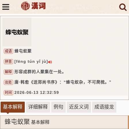
蜂屯蚁聚
成语
[fēng tún yǐ jù]
拼音
形容成群的人聚集在一处。
解释
唐·韩愈《送郑尚书序》：“蜂屯蚁杂，不可爬梳。”
出处
2026-06-13 12:32:59
时间
基本解释
详细解释
例句
近反义词
成语接龙
蜂屯蚁聚
基本解释