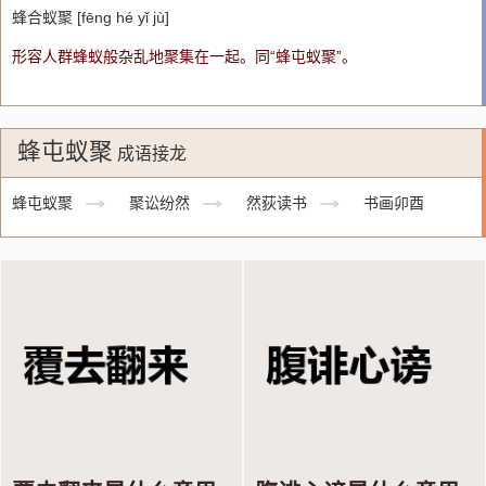
蜂合蚁聚 [fēng hé yǐ jù]
形容人群蜂蚁般杂乱地聚集在一起。同“蜂屯蚁聚”。
蜂屯蚁聚
成语接龙
蜂屯蚁聚
聚讼纷然
然荻读书
书画卯酉