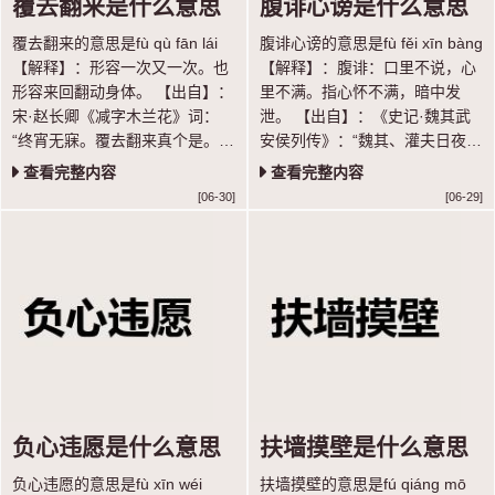
覆去翻来是什么意思
腹诽心谤是什么意思
覆去翻来的意思是fù qù fān lái
腹诽心谤的意思是fù fěi xīn bàng
【解释】：形容一次又一次。也
【解释】：腹诽：口里不说，心
形容来回翻动身体。 【出自】：
里不满。指心怀不满，暗中发
宋·赵长卿《减字木兰花》词：
泄。 【出自】：《史记·魏其武
“终宵无寐。覆去翻来真个是。屈
安侯列传》：“魏其、灌夫日夜招
指归期。” 【示例】：恶暖憎
聚天下豪杰壮士与论议，腹非而
查看完整内容
查看完整内容
寒，～病几般。 ◎明·全道人
心谤。” 【语法】：联合式；作
[06-30]
[06-29]
《懒画眉》
谓语；指心怀不满，暗中发泄
负心违愿是什么意思
扶墙摸壁是什么意思
负心违愿的意思是fù xīn wéi
扶墙摸壁的意思是fú qiáng mō