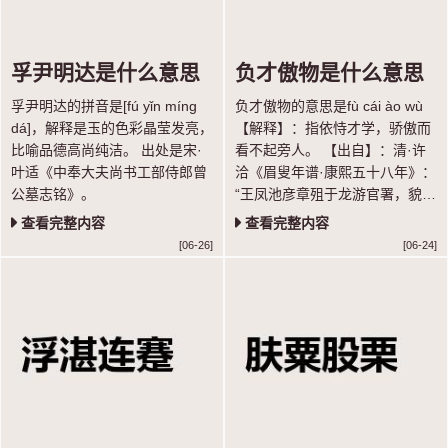
孚尹明达是什么意思
负才傲物是什么意思
孚尹明达的拼音是[fú yǐn míng
负才傲物的意思是fù cái ào wù
dá]，解释是玉的色彩晶莹发亮，
【解释】：指依恃才学，骄傲而
比喻品德高尚纯洁。 出处是宋·
看不起旁人。 【出自】：清·许
叶适《中奉大夫尚书工部侍郎曾
洽《眉叟年谱·康熙五十八年》：
公墓志铭》。
“王凤池彦章殂于龙游官署，貌癯
猥琐；陈思洛殂于湖广学院署；
查看完整内容
查看完整内容
张自服于徽州馆，皆负才傲物者
[06-26]
[06-24]
也。”