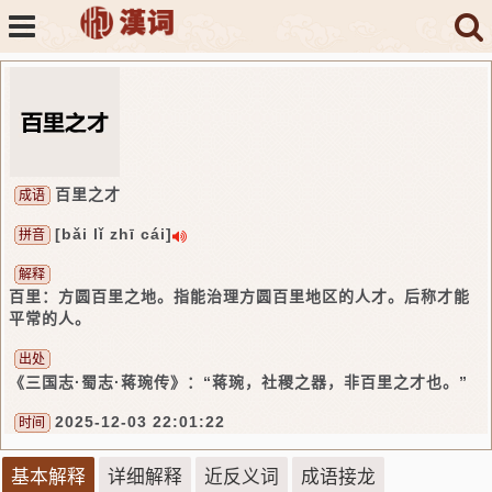
百里之才
成语
[bǎi lǐ zhī cái]
拼音
解释
百里：方圆百里之地。指能治理方圆百里地区的人才。后称才能
平常的人。
出处
《三国志·蜀志·蒋琬传》：“蒋琬，社稷之器，非百里之才也。”
2025-12-03 22:01:22
时间
基本解释
详细解释
近反义词
成语接龙