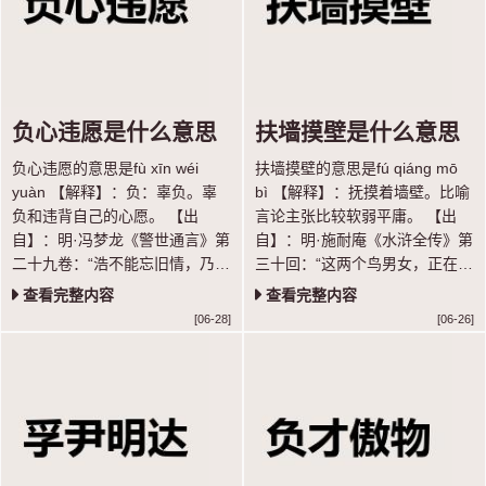
负心违愿是什么意思
扶墙摸壁是什么意思
负心违愿的意思是fù xīn wéi
扶墙摸壁的意思是fú qiáng mō
yuàn 【解释】：负：辜负。辜
bì 【解释】：抚摸着墙壁。比喻
负和违背自己的心愿。 【出
言论主张比较软弱平庸。 【出
自】：明·冯梦龙《警世通言》第
自】：明·施耐庵《水浒全传》第
二十九卷：“浩不能忘旧情，乃遣
三十回：“这两个鸟男女，正在缸
惠寂密告莺曰：‘浩非负心，实被
里扶墙摸壁扎挣。”
查看完整内容
查看完整内容
季父所逼，复与孙氏结亲，负心
[06-28]
[06-26]
违愿，痛彻心髓。”