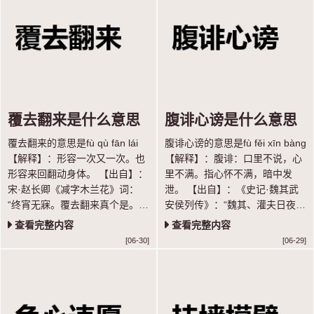
覆去翻来是什么意思
腹诽心谤是什么意思
覆去翻来的意思是fù qù fān lái
腹诽心谤的意思是fù fěi xīn bàng
【解释】：形容一次又一次。也
【解释】：腹诽：口里不说，心
形容来回翻动身体。 【出自】：
里不满。指心怀不满，暗中发
宋·赵长卿《减字木兰花》词：
泄。 【出自】：《史记·魏其武
“终宵无寐。覆去翻来真个是。屈
安侯列传》：“魏其、灌夫日夜招
指归期。” 【示例】：恶暖憎
聚天下豪杰壮士与论议，腹非而
查看完整内容
查看完整内容
寒，～病几般。 ◎明·全道人
心谤。” 【语法】：联合式；作
[06-30]
[06-29]
《懒画眉》
谓语；指心怀不满，暗中发泄