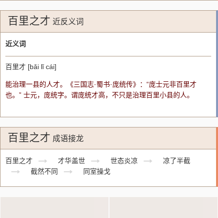
百里之才
近反义词
近义词
百里才 [bǎi lǐ cái]
能治理一县的人才。《三国志·蜀书·庞统传》：“庞士元非百里才
也。” 士元，庞统字。谓庞统才高，不只是治理百里小县的人。
百里之才
成语接龙
百里之才
才华盖世
世态炎凉
凉了半截
截然不同
同室操戈