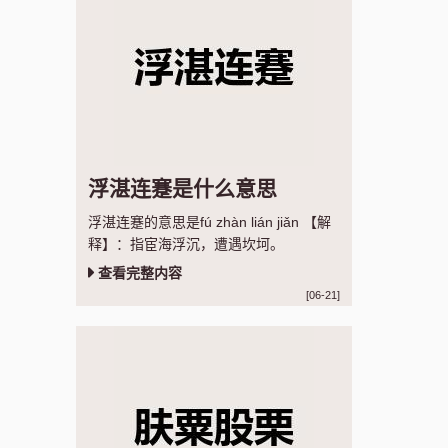
浮湛连蹇是什么意思
浮湛连蹇的意思是fú zhàn lián jiǎn 【解
释】：指宦海浮沉，遭遇坎坷。
查看完整内容
[06-21]