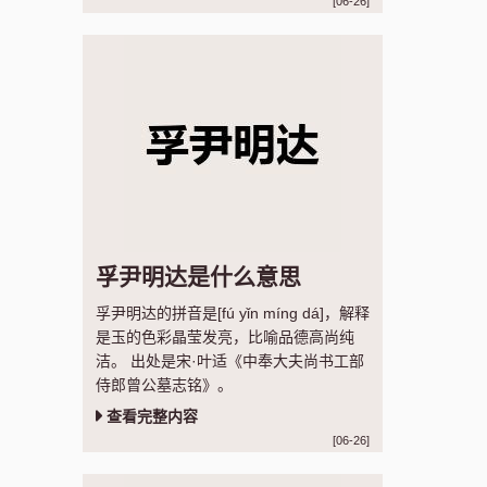
[06-26]
孚尹明达是什么意思
孚尹明达的拼音是[fú yǐn míng dá]，解释
是玉的色彩晶莹发亮，比喻品德高尚纯
洁。 出处是宋·叶适《中奉大夫尚书工部
侍郎曾公墓志铭》。
查看完整内容
[06-26]