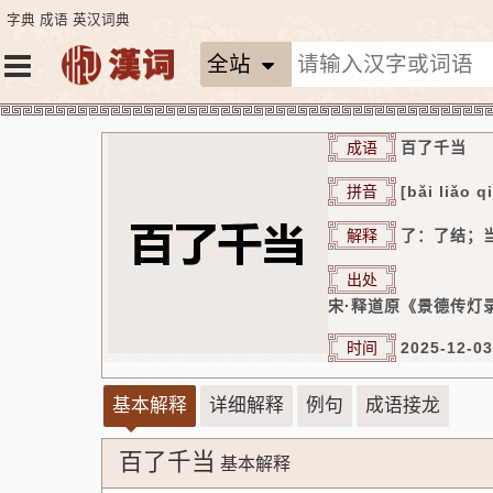
字典
成语
英汉词典
全站
成语
百了千当
拼音
[bǎi liǎo 
解释
了：了结；
出处
宋·释道原《景德传灯录
时间
2025-12-03
基本解释
详细解释
例句
成语接龙
百了千当
基本解释