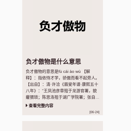
负才傲物是什么意思
负才傲物的意思是fù cái ào wù 【解
释】：指依恃才学，骄傲而看不起旁人。
【出自】：清·许洽《眉叟年谱·康熙五十
八年》：“王凤池彦章殂于龙游官署，貌
癯猥琐；陈思洛殂于湖广学院署；张自服
于徽州馆，皆负才傲物者也。”
查看完整内容
[06-24]