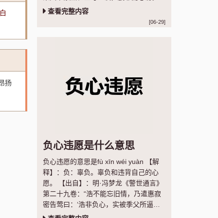
【语法】：联合式；作谓语；指心怀不
查看完整内容
白
满，暗中发泄
[06-29]
昂扬
负心违愿是什么意思
负心违愿的意思是fù xīn wéi yuàn 【解
释】：负：辜负。辜负和违背自己的心
愿。 【出自】：明·冯梦龙《警世通言》
第二十九卷：“浩不能忘旧情，乃遣惠寂
密告莺曰：‘浩非负心，实被季父所逼，
复与孙氏结亲，负心违愿，痛彻心髓。”