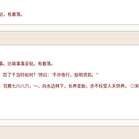
贴，有着落。
事。比喻事事妥贴，有着落。
‘百了千当时如何？’师曰：‘不许夜行，投明须到。’”
，究教七川八穴，～，向水边林下，长养圣胎，亦不枉受人天供养。 ◎宋