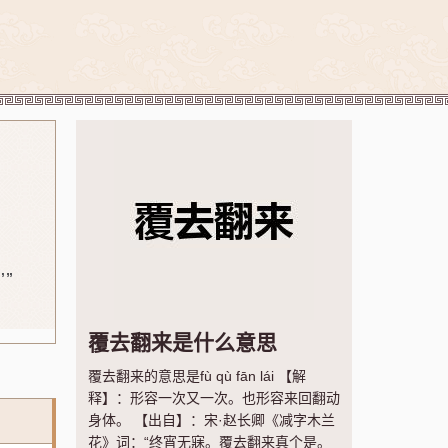
’”
覆去翻来是什么意思
覆去翻来的意思是fù qù fān lái 【解
释】：形容一次又一次。也形容来回翻动
身体。 【出自】：宋·赵长卿《减字木兰
花》词：“终宵无寐。覆去翻来真个是。