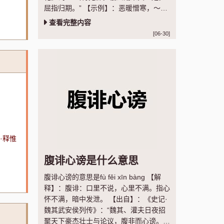
屈指归期。” 【示例】：恶暖憎寒，～病
几般。 ◎明·全道人《懒画眉》
查看完整内容
[06-30]
·释惟
腹诽心谤是什么意思
腹诽心谤的意思是fù fěi xīn bàng 【解
释】：腹诽：口里不说，心里不满。指心
怀不满，暗中发泄。 【出自】：《史记·
魏其武安侯列传》：“魏其、灌夫日夜招
聚天下豪杰壮士与论议，腹非而心谤。”