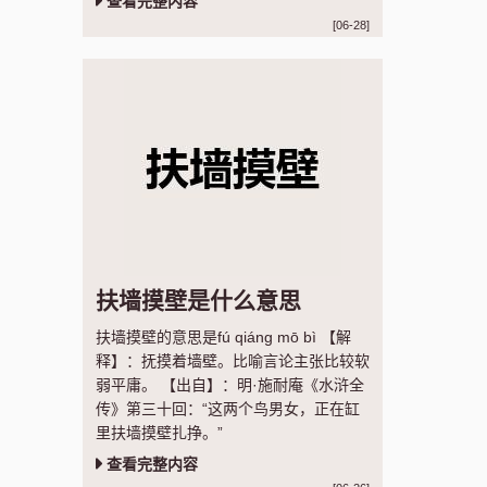
查看完整内容
[06-28]
扶墙摸壁是什么意思
扶墙摸壁的意思是fú qiáng mō bì 【解
释】：抚摸着墙壁。比喻言论主张比较软
弱平庸。 【出自】：明·施耐庵《水浒全
传》第三十回：“这两个鸟男女，正在缸
里扶墙摸壁扎挣。”
查看完整内容