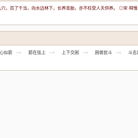
穴，百了千当，向水边林下，长养圣胎，亦不枉受人天供养。 ◎宋·释惟
心似箭
箭在弦上
上下交困
困兽犹斗
斗志