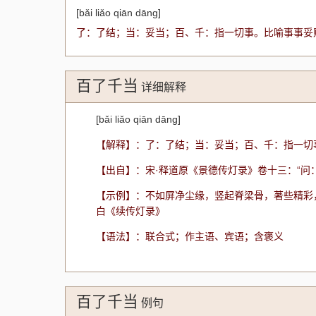
[bǎi liǎo qiān dāng]
了：了结；当：妥当；百、千：指一切事。比喻事事妥
百了千当
详细解释
[bǎi liǎo qiān dāng]
【解释】：了：了结；当：妥当；百、千：指一切
【出自】：宋·释道原《景德传灯录》卷十三：“问：
【示例】：不如屏净尘缘，竖起脊梁骨，著些精彩
白《续传灯录》
【语法】：联合式；作主语、宾语；含褒义
百了千当
例句