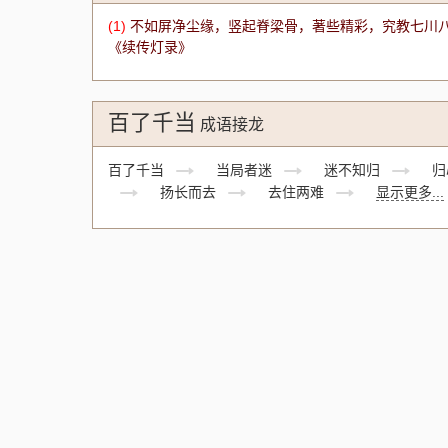
(1)
不如屏净尘缘，竖起脊梁骨，著些精彩，究教七川八
《续传灯录》
百了千当
成语接龙
百了千当
当局者迷
迷不知归
归
扬长而去
去住两难
显示更多...