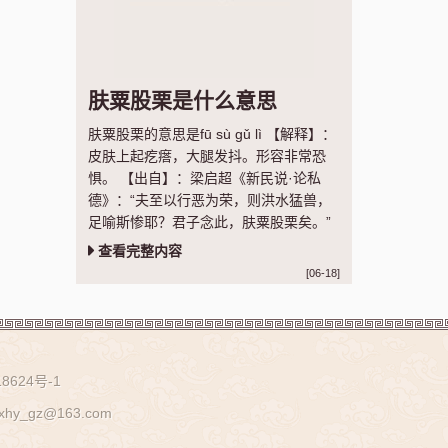
肤粟股栗是什么意思
肤粟股栗的意思是fū sù gǔ lì 【解释】：
皮肤上起疙瘩，大腿发抖。形容非常恐
惧。 【出自】：梁启超《新民说·论私
德》：“夫至以行恶为荣，则洪水猛兽，
足喻斯惨耶？君子念此，肤粟股栗矣。”
查看完整内容
[06-18]
8624号-1
z@163.com