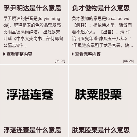
孚尹明达是什么意思
负才傲物是什么意思
孚尹明达的拼音是[fú yǐn míng
负才傲物的意思是fù cái ào wù
dá]，解释是玉的色彩晶莹发亮，
【解释】：指依恃才学，骄傲而
比喻品德高尚纯洁。 出处是宋·
看不起旁人。 【出自】：清·许
叶适《中奉大夫尚书工部侍郎曾
洽《眉叟年谱·康熙五十八年》：
公墓志铭》。
“王凤池彦章殂于龙游官署，貌癯
猥琐；陈思洛殂于湖广学院署；
查看完整内容
查看完整内容
张自服于徽州馆，皆负才傲物者
[06-26]
[06-24]
也。”
浮湛连蹇是什么意思
肤粟股栗是什么意思