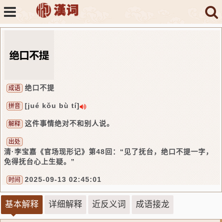
绝口不提
成语
[jué kǒu bù tí]
拼音
这件事情绝对不和别人说。
解释
出处
清·李宝嘉《官场现形记》第48回：“见了抚台，绝口不提一字，
免得抚台心上生疑。”
2025-09-13 02:45:01
时间
基本解释
详细解释
近反义词
成语接龙