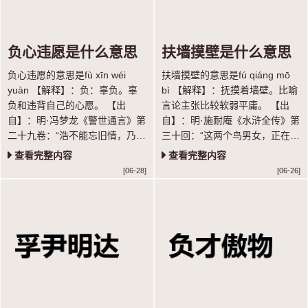
负心违愿是什么意思
扶墙摸壁是什么意思
负心违愿的意思是fù xīn wéi
扶墙摸壁的意思是fú qiáng mō
yuàn 【解释】：负：辜负。辜
bì 【解释】：抚摸着墙壁。比喻
负和违背自己的心愿。 【出
言论主张比较软弱平庸。 【出
自】：明·冯梦龙《警世通言》第
自】：明·施耐庵《水浒全传》第
二十九卷：“浩不能忘旧情，乃遣
三十回：“这两个鸟男女，正在缸
惠寂密告莺曰：‘浩非负心，实被
里扶墙摸壁扎挣。”
查看完整内容
查看完整内容
季父所逼，复与孙氏结亲，负心
[06-28]
[06-26]
违愿，痛彻心髓。”