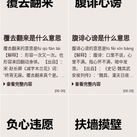
覆去翻来是什么意思
腹诽心谤是什么意思
覆去翻来的意思是fù qù fān lái
腹诽心谤的意思是fù fěi xīn bàng
【解释】：形容一次又一次。也
【解释】：腹诽：口里不说，心
形容来回翻动身体。 【出自】：
里不满。指心怀不满，暗中发
宋·赵长卿《减字木兰花》词：
泄。 【出自】：《史记·魏其武
“终宵无寐。覆去翻来真个是。屈
安侯列传》：“魏其、灌夫日夜招
指归期。” 【示例】：恶暖憎
聚天下豪杰壮士与论议，腹非而
查看完整内容
查看完整内容
寒，～病几般。 ◎明·全道人
心谤。” 【语法】：联合式；作
[06-30]
[06-29]
《懒画眉》
谓语；指心怀不满，暗中发泄