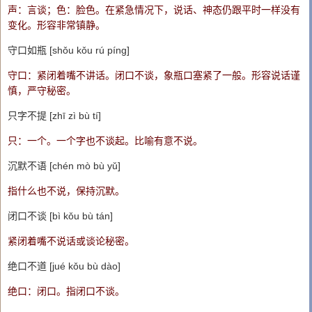
声：言谈；色：脸色。在紧急情况下，说话、神态仍跟平时一样没有
变化。形容非常镇静。
守口如瓶 [shǒu kǒu rú píng]
守口：紧闭着嘴不讲话。闭口不谈，象瓶口塞紧了一般。形容说话谨
慎，严守秘密。
只字不提 [zhī zì bù tí]
只：一个。一个字也不谈起。比喻有意不说。
沉默不语 [chén mò bù yǔ]
指什么也不说，保持沉默。
闭口不谈 [bì kǒu bù tán]
紧闭着嘴不说话或谈论秘密。
绝口不道 [jué kǒu bù dào]
绝口：闭口。指闭口不谈。